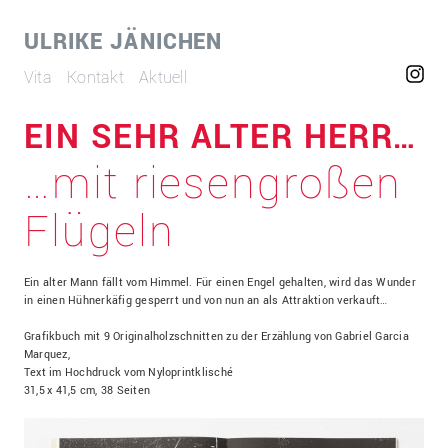
ULRIKE JÄNICHEN
Vita
Kontakt
Aktuell
EIN SEHR ALTER HERR…
…mit riesengroßen
Flügeln
Ein alter Mann fällt vom Himmel. Für einen Engel gehalten, wird das Wunder
in einen Hühnerkäfig gesperrt und von nun an als Attraktion verkauft…
Grafikbuch mit 9 Originalholzschnitten zu der Erzählung von Gabriel Garcia
Marquez,
Text im Hochdruck vom Nyloprintklisché
31,5 x 41,5 cm, 38 Seiten